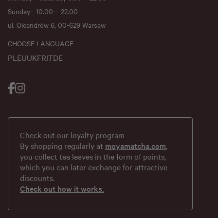
Sunday– 10.00 – 22.00
ul. Oleandrów 6, 00-629 Warsaw
CHOOSE LANGUAGE
PL
EU
UK
FR
IT
DE
Check out our loyalty program
By shopping regularly at
moyamatcha.com
,
you collect tea leaves in the form of points,
which you can later exchange for attractive
discounts.
Check out how it works.