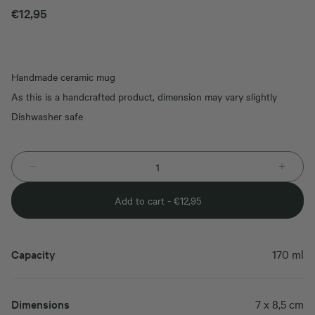
€
12,95
Handmade ceramic mug
As this is a handcrafted product, dimension may vary slightly
Dishwasher safe
Add to cart -
€
12,95
Capacity
170 ml
Dimensions
7 x 8,5 cm