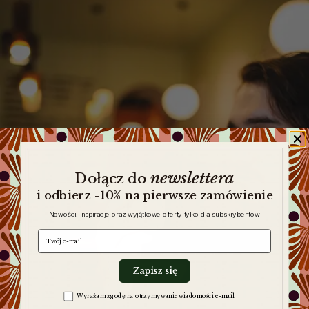
newslettera
​
Dołącz do
i odbierz -10% na pierwsze zamówienie
Nowości, inspiracje oraz wyjątkowe oferty tylko dla subskrybentów
e-mail
Zapisz się
Zgoda na komunikację
Wyrażam zgodę na otrzymywanie wiadomości e-mail