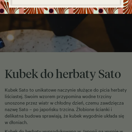
Kubek do herbaty Sato
Kubek Sato to unikatowe naczynie służące do picia herbaty
liściastej. Swoim wzorem przypomina wodne trzciny
unoszone przez wiatr w chłodny dzień, czemu zawdzięcza
nazwę Sato – po japońsku trzcina. Żłobione ścianki i
delikatna budowa sprawiają, że kubek wygodnie układa się
w dłoniach.
Kubek do herbaty wyprodukowano w Japonii na wyspie w