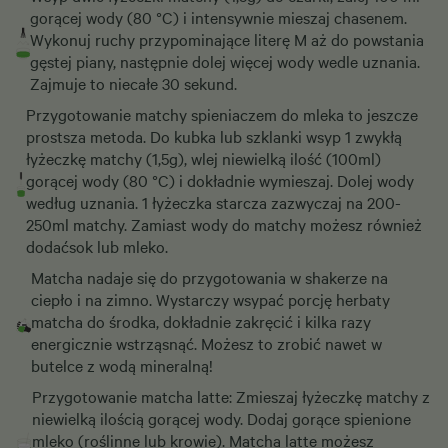
gorącej wody (80 °C) i intensywnie mieszaj chasenem.
Wykonuj ruchy przypominające literę M aż do powstania
gęstej piany, następnie dolej więcej wody wedle uznania.
Zajmuje to niecałe 30 sekund.
Przygotowanie matchy spieniaczem do mleka to jeszcze
prostsza metoda. Do kubka lub szklanki wsyp 1 zwykłą
łyżeczkę matchy (1,5g), wlej niewielką ilość (100ml)
gorącej wody (80 °C) i dokładnie wymieszaj. Dolej wody
według uznania. 1 łyżeczka starcza zazwyczaj na 200-
250ml matchy. Zamiast wody do matchy możesz również
dodaćsok lub mleko.
Matcha nadaje się do przygotowania w shakerze na
ciepło i na zimno. Wystarczy wsypać porcję herbaty
matcha do środka, dokładnie zakręcić i kilka razy
energicznie wstrząsnąć. Możesz to zrobić nawet w
butelce z wodą mineralną!
Przygotowanie matcha latte: Zmieszaj łyżeczkę matchy z
niewielką ilością gorącej wody. Dodaj gorące spienione
mleko (roślinne lub krowie). Matcha latte możesz