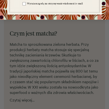
Zgoda na komunikację
Wyrażam zgodę na otrzymywanie wiadomości e-mail
Czym jest matcha?
Matcha to sproszkowana zielona herbata. Przy
produkcji herbaty matcha stosuje się specjalną
technikę zacieniania krzewów. Skutkuje to
zwiększoną zawartością chlorofilu w liściach, a co za
tym idzie zwiększoną ilością antyoksydantów. W
tradycji japońskiej matcha pojawiła się 800 lat temu
jako nieodłączny element ceremonii herbacianej, by
z czasem stać się popularnym składnikiem napojów i
wypieków. W XXI wieku została na nowoodkryta jako
superfood o ważnych dla zdrowia właściwościach.
Czytaj więcej…