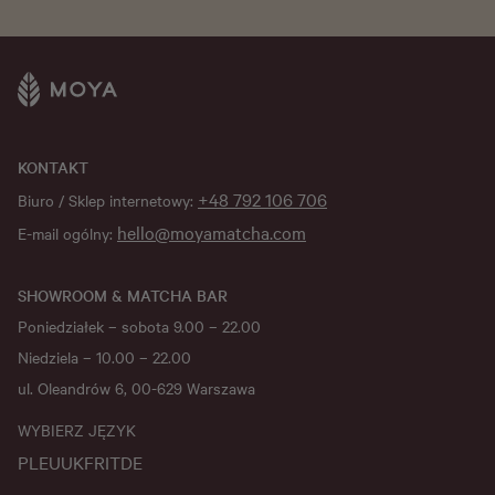
KONTAKT
+48 792 106 706
Biuro / Sklep internetowy:
hello@moyamatcha.com
E-mail ogólny:
SHOWROOM & MATCHA BAR
Poniedziałek – sobota 9.00 – 22.00
Niedziela – 10.00 – 22.00
ul. Oleandrów 6, 00-629 Warszawa
WYBIERZ JĘZYK
PL
EU
UK
FR
IT
DE