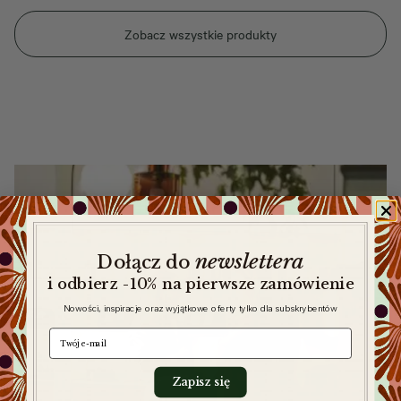
Zobacz wszystkie produkty
newslettera
​
Dołącz do
i odbierz -10% na pierwsze zamówienie
Nowości, inspiracje oraz wyjątkowe oferty tylko dla subskrybentów
e-mail
Zapisz się