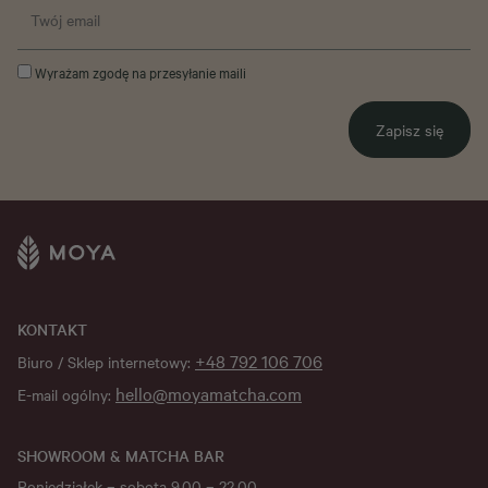
Wyrażam zgodę na przesyłanie maili
Zapisz się
KONTAKT
+48 792 106 706
Biuro / Sklep internetowy:
hello@moyamatcha.com
E-mail ogólny:
SHOWROOM & MATCHA BAR
Poniedziałek – sobota 9.00 – 22.00