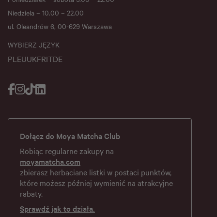
Niedziela – 10.00 – 22.00
ul. Oleandrów 6, 00-629 Warszawa
WYBIERZ JĘZYK
PL
EU
UK
FR
IT
DE
Dołącz do Moya Matcha Club
Robiąc regularne zakupy na
moyamatcha.com
zbierasz herbaciane listki w postaci punktów,
które możesz później wymienić na atrakcyjne
rabaty.
Sprawdź jak to działa.