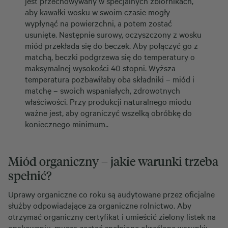
jest przechowywany w specjalnych zbiornikach,
aby kawałki wosku w swoim czasie mogły
wypłynąć na powierzchni, a potem zostać
usunięte. Następnie surowy, oczyszczony z wosku
miód przekłada się do beczek. Aby połączyć go z
matchą, beczki podgrzewa się do temperatury o
maksymalnej wysokości 40 stopni. Wyższa
temperatura pozbawiłaby oba składniki – miód i
matchę – swoich wspaniałych, zdrowotnych
właściwości. Przy produkcji naturalnego miodu
ważne jest, aby ograniczyć wszelką obróbkę do
koniecznego minimum..
Miód organiczny – jakie warunki trzeba
spełnić?
Uprawy organiczne co roku są audytowane przez oficjalne
służby odpowiadające za organiczne rolnictwo. Aby
otrzymać organiczny certyfikat i umieścić zielony listek na
opakowaniu, muszą zostać spełnione określone warunki: