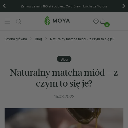
Zamów za min. 150 zł i odbierz Cold Brew Hojicha za 1 grosz
0
Strona główna
Blog
Naturalny matcha miód – z czym to się je?
Blog
Naturalny matcha miód – z
czym to się je?
15.03.2022