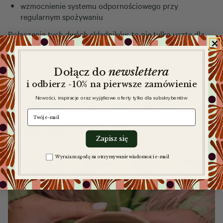
wzmocnienie systemu odpornościowego przy
regularnym spożywaniu
Połączenie tych dwóch składników, to nie tylko uczta dla
kubków smakowych, to również zdrowy dodatek do
codziennej diety.
newslettera
​
Dołącz do
i odbierz -10% na pierwsze zamówienie
Nowości, inspiracje oraz wyjątkowe oferty tylko dla subskrybentów
e-mail
Więcej
artykułów
Zapisz się
Zgoda na komunikację
Wyrażam zgodę na otrzymywanie wiadomości e-mail