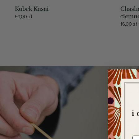
Chasha
Kubek Kasai
ciemn
50,00
zł
16,00
zł
i
e-m