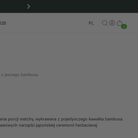
Kup zestaw Matcha To Go! i odbierz czap
B2B
PL
0
 z jasnego bambusa
ania porcji matchy, wykrawana z pojedynczego kawałka bambusa.
awowych narzędzi japońskiej ceremonii herbacianej