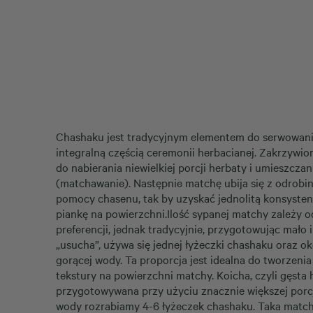
Chashaku jest tradycyjnym elementem do serwowani
integralną częścią ceremonii herbacianej. Zakrzywion
do nabierania niewielkiej porcji herbaty i umieszczan
(matchawanie). Następnie matchę ubija się z odrob
pomocy chasenu, tak by uzyskać jednolitą konsystenc
piankę na powierzchni.
Ilość sypanej matchy zależy 
preferencji,
jednak tradycyjnie, przygotowując mało 
„usucha”, używa się jednej łyżeczki chashaku oraz o
gorącej wody.
Ta proporcja jest idealna do tworzenia 
tekstury na powierzchni matchy. Koicha, czyli gęsta h
przygotowywana przy użyciu znacznie większej porc
wody rozrabiamy 4-6 łyżeczek chashaku.
Taka match