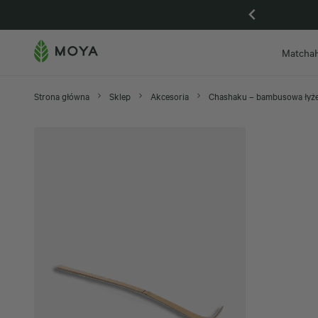
Gdańsk otwarta, zapraszamy na Piwną 59
Matcha
Strona główna
Sklep
Akcesoria
Chashaku – bambusowa łyże