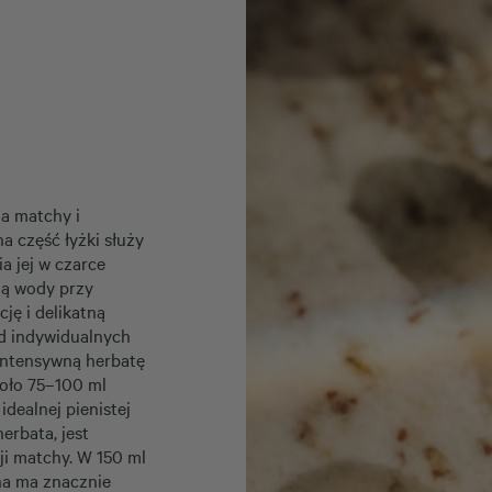
a matchy i
a część łyżki służy
ia jej w czarce
iną wody
przy
ję i delikatną
od indywidualnych
intensywną herbatę
koło 75–100 ml
idealnej pienistej
erbata, jest
ji matchy. W 150 ml
a ma znacznie