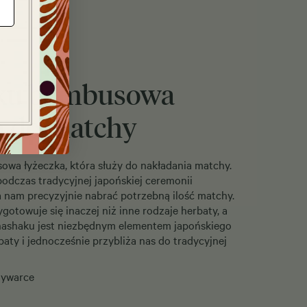
ku bambusowa
a do matchy
wa łyżeczka, która służy do nakładania matchy.
podczas tradycyjnej japońskiej ceremonii
a nam precyzyjnie nabrać potrzebną ilość matchy.
otowuje się inaczej niż inne rodzaje herbaty, a
hashaku jest niezbędnym elementem japońskiego
baty i jednocześnie przybliża nas do tradycyjnej
mywarce