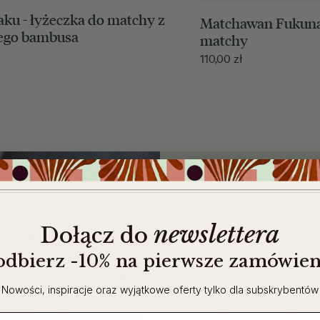
ku - łyżeczka do matchy z
Matchawan Fukuna
ego bambusa
matchy
110,00
zł
newslettera
​
Dołącz do
 odbierz -10% na pierwsze zamówien
Nowości, inspiracje oraz wyjątkowe oferty tylko dla subskrybentów
ail