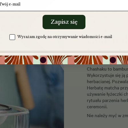
Zapisz się
Chasha
Zgoda na komunikację
Wyrażam zgodę na otrzymywanie wiadomości e-mail
łyżeczk
Chashaku to bambuso
Wykorzystuje się ją 
herbacianej. Pozwal
Herbatę matcha przyg
używanie łyżeczki c
rytuału parzenia her
ceremonii.
Nie należy myć w z