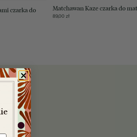
Matchawan Kaze czarka do ma
mi czarka do
89,00
zł
ie