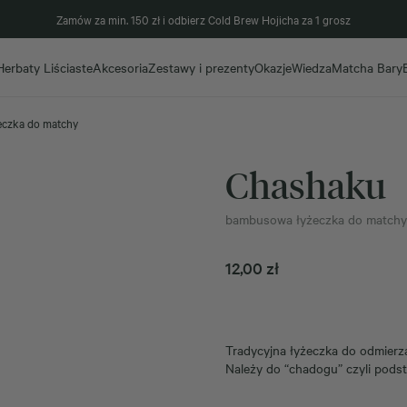
Zamów za min. 150 zł i odbierz Cold Brew Hojicha za 1 grosz
Herbaty Liściaste
Akcesoria
Zestawy i prezenty
Okazje
Wiedza
Matcha Bary
czka do matchy
Chashaku
bambusowa łyżeczka do matchy
12,00
zł
Tradycyjna łyżeczka do odmierz
Należy do “chadogu” czyli podst