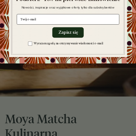
Nowości, inspiracje oraz wyjątkowe oferty tylko dla subskrybentów
e-mail
Zapisz się
Zgoda na komunikację
Wyrażam zgodę na otrzymywanie wiadomości e-mail
Moya Matcha
Kulinarna