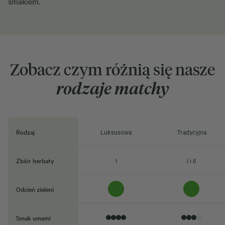
smakiem.
Zobacz czym różnią się nasze
rodzaje matchy
Rodzaj
Luksusowa
Tradycyjna
Zbiór herbaty
I
I i II
Odcień zieleni
Smak umami