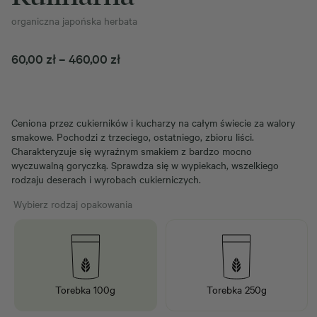
organiczna japońska herbata
Zakres
60,00
zł
–
460,00
zł
cen:
od
60,00 zł
Ceniona przez cukierników i kucharzy na całym świecie za walory
do
smakowe. Pochodzi z trzeciego, ostatniego, zbioru liści.
460,00 zł
Charakteryzuje się wyraźnym smakiem z bardzo mocno
wyczuwalną goryczką. Sprawdza się w wypiekach, wszelkiego
rodzaju deserach i wyrobach cukierniczych.
Wybierz rodzaj opakowania
Torebka 100g
Torebka 250g