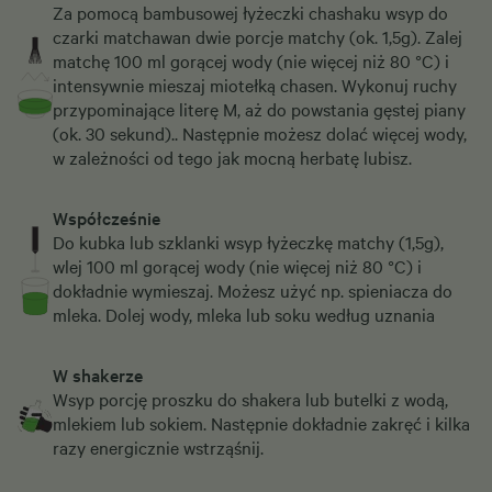
Za pomocą bambusowej łyżeczki chashaku wsyp do
czarki matchawan dwie porcje matchy (ok. 1,5g). Zalej
matchę 100 ml gorącej wody (nie więcej niż 80 °C) i
intensywnie mieszaj miotełką chasen. Wykonuj ruchy
przypominające literę M, aż do powstania gęstej piany
(ok. 30 sekund).. Następnie możesz dolać więcej wody,
w zależności od tego jak mocną herbatę lubisz.
Współcześnie
Do kubka lub szklanki wsyp łyżeczkę matchy (1,5g),
wlej 100 ml gorącej wody (nie więcej niż 80 °C) i
dokładnie wymieszaj. Możesz użyć np. spieniacza do
mleka. Dolej wody, mleka lub soku według uznania
W
shakerze
Wsyp porcję proszku do shakera lub butelki z wodą,
mlekiem lub sokiem. Następnie dokładnie zakręć i kilka
razy energicznie wstrząśnij.