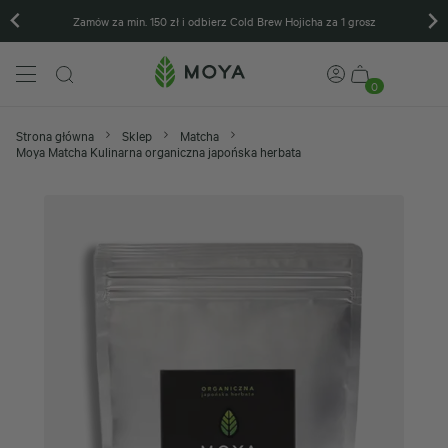
Zamów za min. 150 zł i odbierz Cold Brew Hojicha za 1 grosz
0
Strona główna
Sklep
Matcha
Moya Matcha Kulinarna organiczna japońska herbata