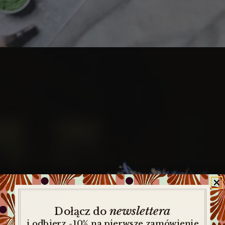
newslettera
​
Dołącz do
i odbierz -10% na pierwsze zamówienie