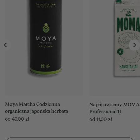
Moya Matcha Codzienna
Napój owsiany MOMA B
organiczna japońska herbata
Professional 1L
od
49,00
zł
od
11,00
zł