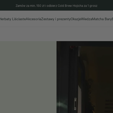
Zamów za min. 150 zł i odbierz Cold Brew Hojicha za 1 grosz
Herbaty Liściaste
Akcesoria
Zestawy i prezenty
Okazje
Wiedza
Matcha Bary