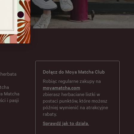
Dołącz do Moya Matcha Club
 herbata
Robiąc regularne zakupy na
tcha
moyamatcha.com
ya Matcha
zbierasz herbaciane listki w
ści i pasji
postaci punktów, które możesz
później wymienić na atrakcyjne
rabaty.
Sprawdź jak to działa.