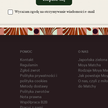
Zgoda na komunikację
Wyrażam zgodę na otrzymywanie wiadomości e-mail
POMOC
O NAS
Kontakt
Japońska zielona
Regulamin
Moya Matcha
Zgłoś zwrot
Rodzaje Moya Ma
Polityka prywatności i
Jak powstaje Mo
polityka cookies
O nas, czyli z miło
Metody dostawy
do Matchy
Polityka zwrotów
Nota prawna
Współpraca B2B
Pracuj z nami