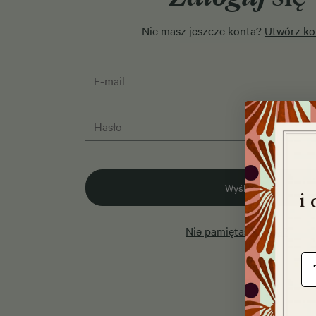
Nie masz jeszcze konta?
Utwórz ko
Wyślij
i
Nie pamiętasz hasła?
e-m