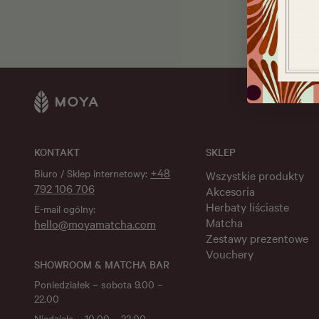
KONTAKT
SKLEP
+48
Biuro / Sklep internetowy:
Wszystkie produkty
792 106 706
Akcesoria
Herbaty liściaste
E-mail ogólny:
Matcha
hello@moyamatcha.com
Zestawy prezentowe
Vouchery
SHOWROOM & MATCHA BAR
Poniedziałek – sobota 9.00 –
22.00
Niedziela – 10.00 – 22.00