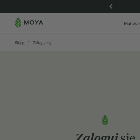
Gdańsk otwarta, zapraszamy na Piwną 59
Matcha
Sklep
Zaloguj się
Zaloguj
się