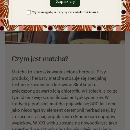
Zapisz się
Zgoda na komunikację
Wyrażam zgodę na otrzymywanie wiadomości e-mail
Czym jest matcha?
Matcha to sproszkowana zielona herbata. Przy
produkcji herbaty matcha stosuje się specjalną
technikę zacieniania krzewów. Skutkuje to
zwiększoną zawartością chlorofilu w liściach, a co za
tym idzie zwiększoną ilością antyoksydantów. W
tradycji japońskiej matcha pojawiła się 800 lat temu
jako nieodłączny element ceremonii herbacianej, by
z czasem stać się popularnym składnikiem napojów i
wypieków. W XXI wieku została na nowoodkryta jako
superfood o ważnych dla zdrowia właściwościach.