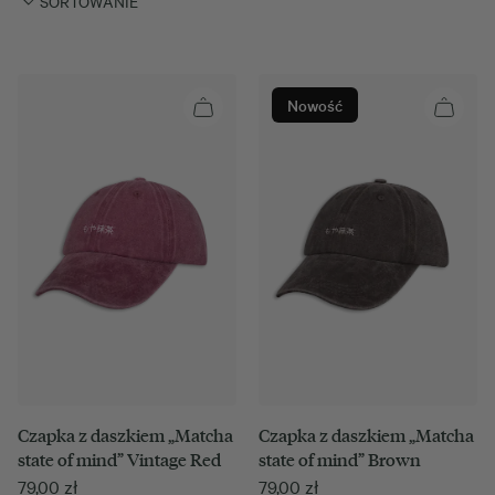
SORTOWANIE
Nowość
Czapka z daszkiem „Matcha
Czapka z daszkiem „Matcha
state of mind” Vintage Red
state of mind” Brown
79,00
zł
79,00
zł