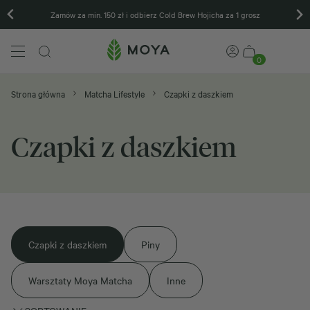
Zamów za min. 150 zł i odbierz Cold Brew Hojicha za 1 grosz
0
Strona główna
Matcha Lifestyle
Czapki z daszkiem
Czapki z daszkiem
Czapki z daszkiem
Piny
Warsztaty Moya Matcha
Inne