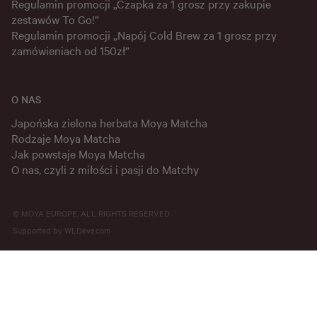
Regulamin promocji „Czapka za 1 grosz przy zakupie
zestawów To Go!”
Regulamin promocji „Napój Cold Brew za 1 grosz przy
zamówieniach od 150zł”
O NAS
Japońska zielona herbata Moya Matcha
Rodzaje Moya Matcha
Jak powstaje Moya Matcha
O nas, czyli z miłości i pasji do Matchy
© MOYA EUROPE, ALL RIGHTS RESERVED
Supported by
WLDevs.com