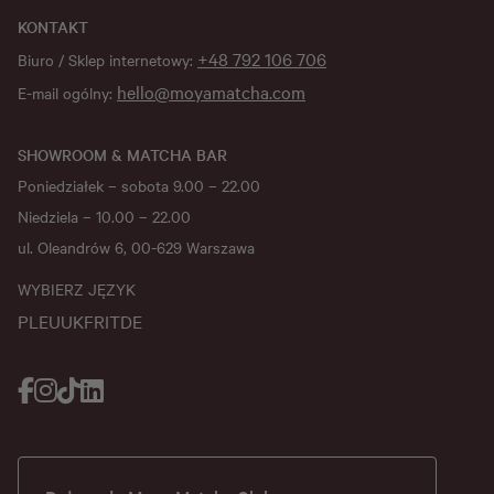
KONTAKT
+48 792 106 706
Biuro / Sklep internetowy:
hello@moyamatcha.com
E-mail ogólny:
SHOWROOM & MATCHA BAR
Poniedziałek – sobota 9.00 – 22.00
Niedziela – 10.00 – 22.00
ul. Oleandrów 6, 00-629 Warszawa
WYBIERZ JĘZYK
PL
EU
UK
FR
IT
DE