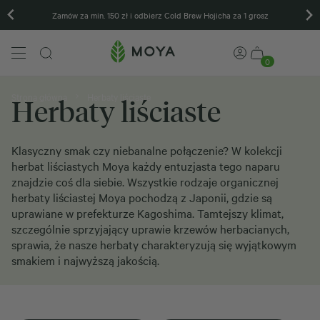
Zamów za min. 150 zł i odbierz Cold Brew Hojicha za 1 grosz
0
Strona główna
Herbaty liściaste
Herbaty liściaste
Klasyczny smak czy niebanalne połączenie? W kolekcji
herbat liściastych Moya każdy entuzjasta tego naparu
znajdzie coś dla siebie. Wszystkie rodzaje organicznej
herbaty liściastej Moya pochodzą z Japonii, gdzie są
uprawiane w prefekturze Kagoshima. Tamtejszy klimat,
szczególnie sprzyjający uprawie krzewów herbacianych,
sprawia, że nasze herbaty charakteryzują się wyjątkowym
smakiem i najwyższą jakością.