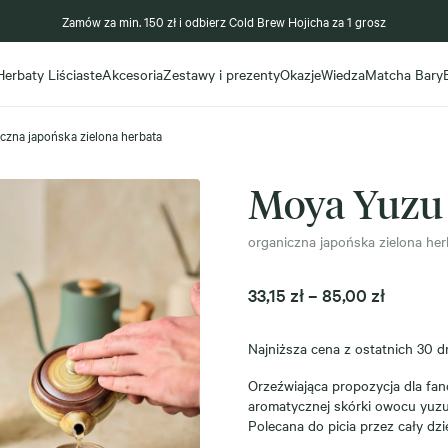
Zamów za min. 150 zł i odbierz Cold Brew Hojicha za 1 grosz
Herbaty Liściaste
Akcesoria
Zestawy i prezenty
Okazje
Wiedza
Matcha Bary
czna japońska zielona herbata
Moya Yuzu
organiczna japońska zielona her
Zakres
33,15
zł
–
85,00
zł
cen:
od
Najniższa cena z ostatnich 30 d
33,15 zł
Orzeźwiająca propozycja dla fa
do
aromatycznej skórki owocu yuz
85,00 zł
Polecana do picia przez cały dzi