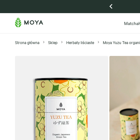
Gdańsk otwarta, zapraszamy na Piwną 59
Matcha
Strona główna
Sklep
Herbaty liściaste
Moya Yuzu Tea organi