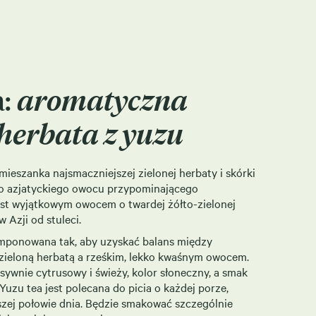
a:
aromatyczna
 herbata z yuzu
szanka najsmaczniejszej zielonej herbaty i skórki
o azjatyckiego owocu przypominającego
st wyjątkowym owocem o twardej żółto-zielonej
 Azji od stuleci.
mponowana tak, aby uzyskać balans między
 zieloną herbatą a rześkim, lekko kwaśnym owocem.
nsywnie cytrusowy i świeży, kolor słoneczny, a smak
uzu tea jest polecana do picia o każdej porze,
szej połowie dnia. Będzie smakować szczególnie