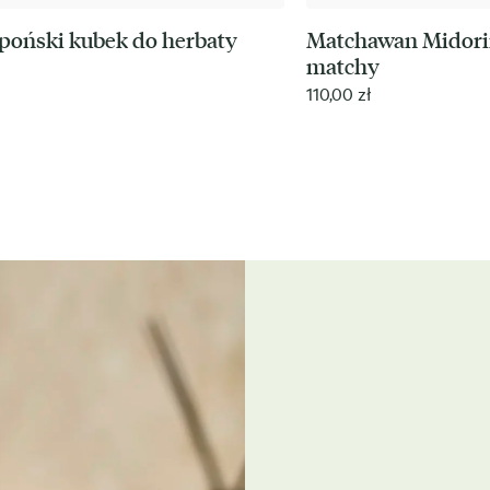
apoński kubek do herbaty
Matchawan Midori
matchy
110,00
zł