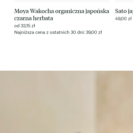
Moya Wakocha organiczna japońska
Sato j
czarna herbata
49,00
zł
od
33,15
zł
Najniższa cena z ostatnich 30 dni:
39,00
zł