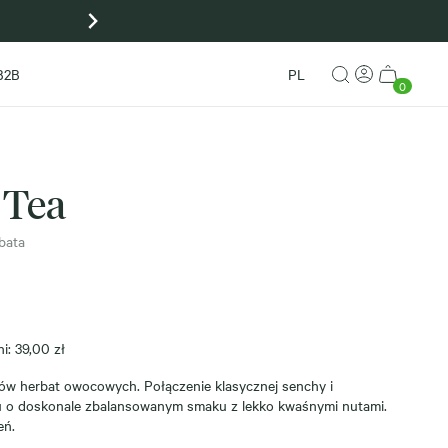
Kup zestaw Matcha To Go! i odbierz czap
B2B
PL
0
 Tea
bata
ni:
39,00
zł
nów herbat owocowych. Połączenie klasycznej senchy i
u o doskonale zbalansowanym smaku z lekko kwaśnymi nutami.
eń.