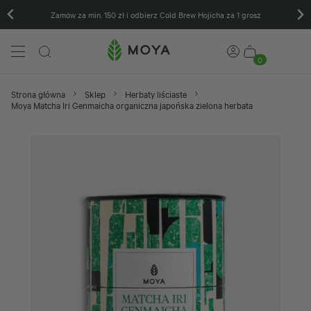
Zamów za min. 150 zł i odbierz Cold Brew Hojicha za 1 grosz
0
Strona główna
Sklep
Herbaty liściaste
Moya Matcha Iri Genmaicha organiczna japońska zielona herbata