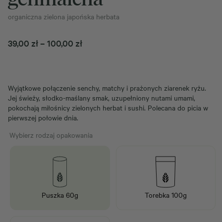
organiczna zielona japońska herbata
Zakres
39,00
zł
–
100,00
zł
cen:
od
39,00 zł
Wyjątkowe połączenie senchy, matchy i prażonych ziarenek ryżu.
do
Jej świeży, słodko-maślany smak, uzupełniony nutami umami,
100,00 zł
pokochają miłośnicy zielonych herbat i sushi. Polecana do picia w
pierwszej połowie dnia.
Wybierz rodzaj opakowania
Puszka 60g
Torebka 100g