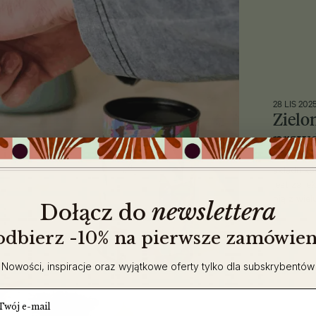
28 LIS 202
Zielo
praw
Zielona h
składnikó
jest za le
nią z wie
newslettera
​
Dołącz do
 odbierz -10% na pierwsze zamówien
Nowości, inspiracje oraz wyjątkowe oferty tylko dla subskrybentów
ail