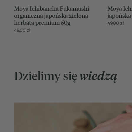
Moya Ichibancha Fukamushi
Moya Ich
organiczna japońska zielona
japońska 
herbata premium 50g
49,00
zł
49,00
zł
Dzielimy się
wiedzą