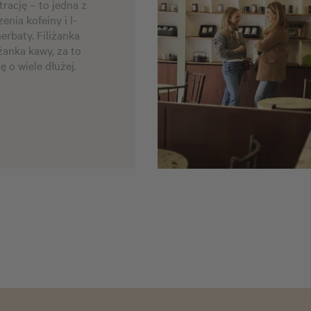
rację – to jedna z
nia kofeiny i l-
erbaty. Filiżanka
żanka kawy, za to
ię o wiele dłużej.