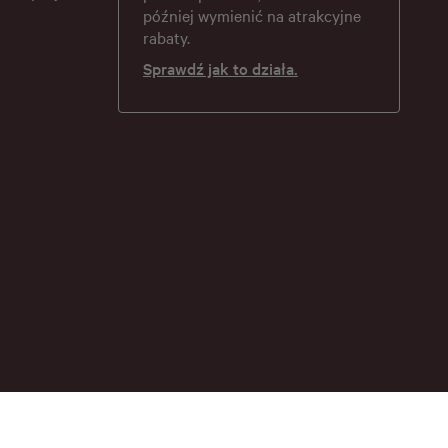
później wymienić na atrakcyjne
rabaty.
Sprawdź jak to działa.