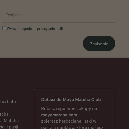
Wyrażam zgodę na przesyłanie maili
Zapisz się
Dołącz do Moya Matcha Club
 herbata
Robiąc regularne zakupy na
tcha
moyamatcha.com
ya Matcha
zbierasz herbaciane listki w
ści i pasji
postaci punktów, które możesz