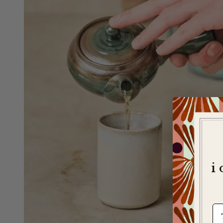
i
e-m