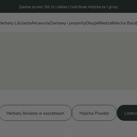
Zamów za min. 150 zł i odbierz Cold Brew Hojicha za 1 grosz
Herbaty Liściaste
Akcesoria
Zestawy i prezenty
Okazje
Wiedza
Matcha Bary
Herbaty liściaste w saszetkach
Hojicha Powder
Limit