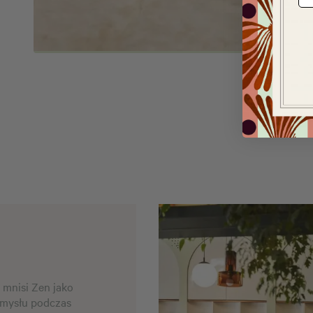
 mnisi Zen jako
umysłu podczas