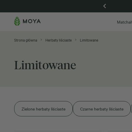
Gdańsk otwarta, zapraszamy na Piwną 59
Matcha
Strona główna
Herbaty liściaste
Limitowane
Limitowane
Zielone herbaty liściaste
Czarne herbaty liściaste