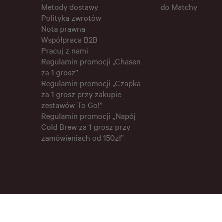
Metody dostawy
do Matchy
Polityka zwrotów
Nota prawna
Współpraca B2B
Pracuj z nami
Regulamin promocji „Chasen
za 1 grosz”
Regulamin promocji „Czapka
za 1 grosz przy zakupie
zestawów To Go!”
Regulamin promocji „Napój
Cold Brew za 1 grosz przy
zamówieniach od 150zł”