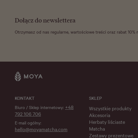
Dołącz do newslettera
Otrzymasz od nas regularne, wartościowe treści oraz rabat 10% 
KONTAKT
SKLEP
+48
Biuro / Sklep internetowy:
Wszystkie produkty
792 106 706
Akcesoria
Herbaty liściaste
E-mail ogólny:
Matcha
hello@moyamatcha.com
Zestawy prezentowe