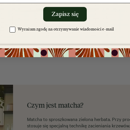
Czytaj dal
Zapisz się
Zgoda na komunikację
Wyrażam zgodę na otrzymywanie wiadomości e-mail
Czym jest matcha?
Matcha to sproszkowana zielona herbata. Przy pro
stosuje się specjalną technikę zacieniania krzewów