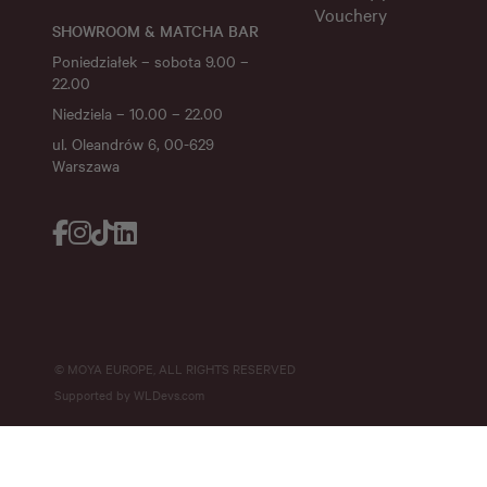
Vouchery
SHOWROOM & MATCHA BAR
Poniedziałek – sobota 9.00 –
22.00
Niedziela – 10.00 – 22.00
ul. Oleandrów 6, 00-629
Warszawa
© MOYA EUROPE, ALL RIGHTS RESERVED
Supported by
WLDevs.com