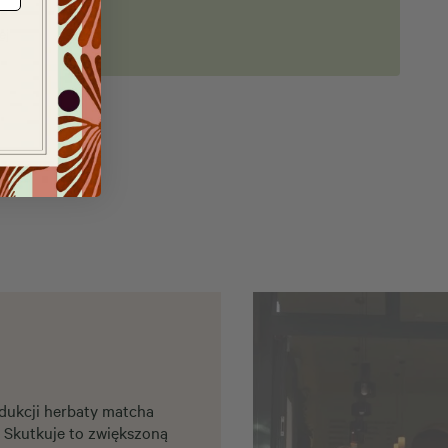
ej
dukcji herbaty matcha
. Skutkuje to zwiększoną