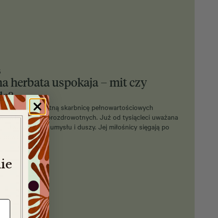
5
na herbata uspokaja – mit czy
da?
erbata stanowi istną skarbnicę pełnowartościowych
w i właściwości prozdrowotnych. Już od tysiącleci uważana
karstwo dla ciała, umysłu i duszy. Jej miłośnicy sięgają po
lu powodów.…
ie