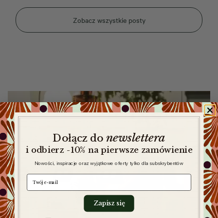
Zobacz wszystkie posty
newslettera
​
Dołącz do
i odbierz -10% na pierwsze zamówienie
Nowości, inspiracje oraz wyjątkowe oferty tylko dla subskrybentów
e-mail
Zapisz się