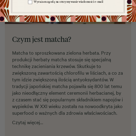
Zgoda na komunikację
Wyrażam zgodę na otrzymywanie wiadomości e-mail
Czym jest matcha?
Matcha to sproszkowana zielona herbata. Przy
produkcji herbaty matcha stosuje się specjalną
technikę zacieniania krzewów. Skutkuje to
zwiększoną zawartością chlorofilu w liściach, a co za
tym idzie zwiększoną ilością antyoksydantów. W
tradycji japońskiej matcha pojawiła się 800 lat temu
jako nieodłączny element ceremonii herbacianej, by
z czasem stać się popularnym składnikiem napojów i
wypieków. W XXI wieku została na nowoodkryta jako
superfood o ważnych dla zdrowia właściwościach.
Czytaj więcej…