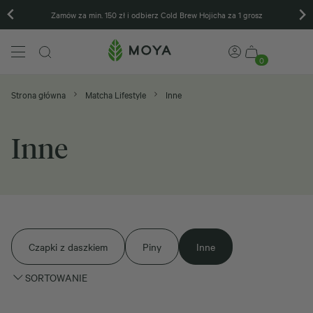
Zamów za min. 150 zł i odbierz Cold Brew Hojicha za 1 grosz
0
Strona główna
Matcha Lifestyle
Inne
Inne
Czapki z daszkiem
Piny
Inne
SORTOWANIE