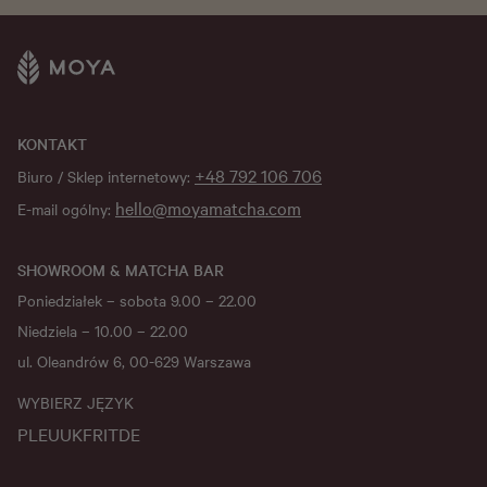
KONTAKT
+48 792 106 706
Biuro / Sklep internetowy:
hello@moyamatcha.com
E-mail ogólny:
SHOWROOM & MATCHA BAR
Poniedziałek – sobota 9.00 – 22.00
Niedziela – 10.00 – 22.00
ul. Oleandrów 6, 00-629 Warszawa
WYBIERZ JĘZYK
PL
EU
UK
FR
IT
DE