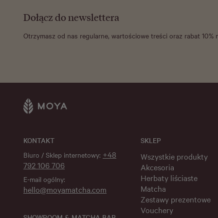
Dołącz do newslettera
Otrzymasz od nas regularne, wartościowe treści oraz rabat 10% 
KONTAKT
SKLEP
+48
Biuro / Sklep internetowy:
Wszystkie produkty
792 106 706
Akcesoria
Herbaty liściaste
E-mail ogólny:
Matcha
hello@moyamatcha.com
Zestawy prezentowe
Vouchery
SHOWROOM & MATCHA BAR