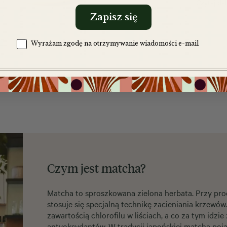
Czytaj dal
Zapisz się
Zgoda na komunikację
Wyrażam zgodę na otrzymywanie wiadomości e-mail
Czym jest matcha?
Matcha to sproszkowana zielona herbata. Przy pro
stosuje się specjalną technikę zacieniania krzewów
zawartością chlorofilu w liściach, a co za tym idzie
antyoksydantów. W tradycji japońskiej matcha poja