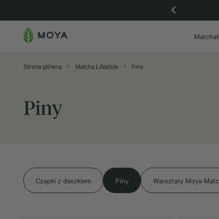
Gdańsk otwarta, zapraszamy na Piwną 59
Matcha
Strona główna
Matcha Lifestyle
Piny
Piny
Czapki z daszkiem
Piny
Warsztaty Moya Mat