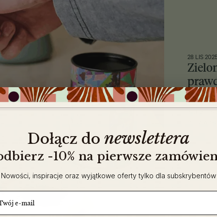
28 LIS 202
Zielo
praw
Zielona h
składnikó
jest za le
nią z wie
newslettera
​
Dołącz do
 odbierz -10% na pierwsze zamówien
Nowości, inspiracje oraz wyjątkowe oferty tylko dla subskrybentów
ail