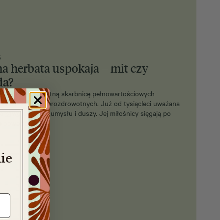
5
na herbata uspokaja – mit czy
da?
erbata stanowi istną skarbnicę pełnowartościowych
w i właściwości prozdrowotnych. Już od tysiącleci uważana
karstwo dla ciała, umysłu i duszy. Jej miłośnicy sięgają po
lu powodów.…
ie