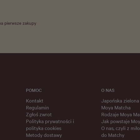
na pierwsze zakupy
POMOC
O NAS
Kontakt
Japońska zielona
Regulamin
Moya Matcha
Zgłoś zwrot
Rodzaje Moya Ma
Polityka prywatności i
Jak powstaje Mo
polityka cookies
O nas, czyli z miło
Metody dostawy
do Matchy