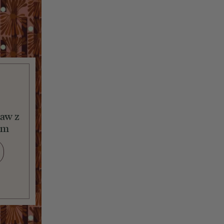
taw z
em