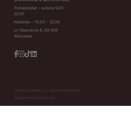
Poniedziałek – sobota 9.00 –
22.00
Niedziela – 10.00 – 22.00
ul. Oleandrów 6, 00-629
Warszawa
© MOYA EUROPE, ALL RIGHTS RESERVED
Supported by
WLDevs.com