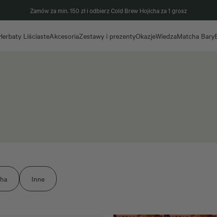
Zamów za min. 150 zł i odbierz Cold Brew Hojicha za 1 grosz
Herbaty Liściaste
Akcesoria
Zestawy i prezenty
Okazje
Wiedza
Matcha Bary
cha
Inne