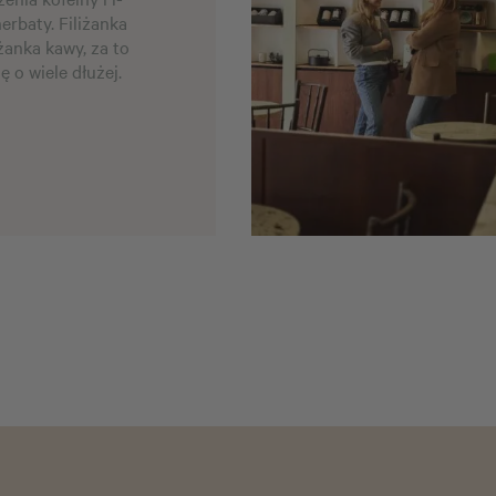
erbaty. Filiżanka
żanka kawy, za to
ię o wiele dłużej.