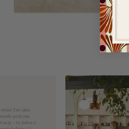
 mnisi Zen jako
umysłu podczas
rację – to jedna z
nia kofeiny i l-