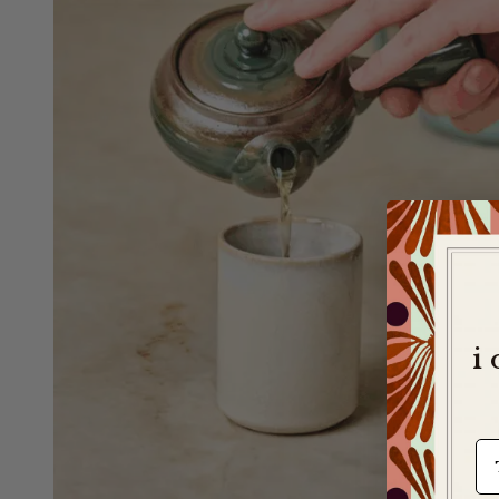
i
e-m