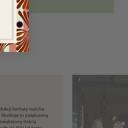
ej
dukcji herbaty matcha
. Skutkuje to zwiększoną
 zwiększoną ilością
wiła się 800 lat temu