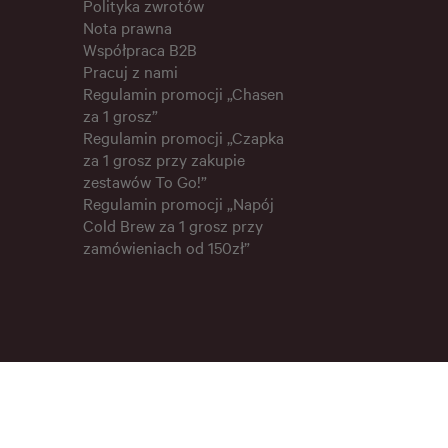
Polityka zwrotów
Nota prawna
Współpraca B2B
Pracuj z nami
Regulamin promocji „Chasen
za 1 grosz”
Regulamin promocji „Czapka
za 1 grosz przy zakupie
zestawów To Go!”
Regulamin promocji „Napój
Cold Brew za 1 grosz przy
zamówieniach od 150zł”