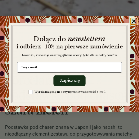
newslettera
​
Dołącz do
i odbierz -10% na pierwsze zamówienie
Nowości, inspiracje oraz wyjątkowe oferty tylko dla subskrybentów
e-mail
Porcelanowa
Zapisz się
podstawka pod chasen
Zgoda na komunikację
Wyrażam zgodę na otrzymywanie wiadomości e-mail
szara zieleń
Podstawka pod chasen znana w Japonii jako naoshi to
nieodłączny element zestawu do przygotowywania matchy