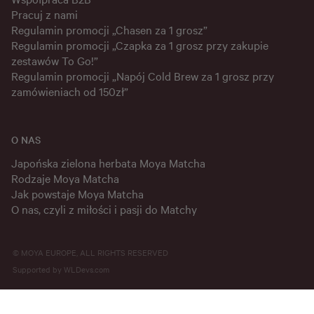
Pracuj z nami
Regulamin promocji „Chasen za 1 grosz”
Regulamin promocji „Czapka za 1 grosz przy zakupie
zestawów To Go!”
Regulamin promocji „Napój Cold Brew za 1 grosz przy
zamówieniach od 150zł”
O NAS
Japońska zielona herbata Moya Matcha
Rodzaje Moya Matcha
Jak powstaje Moya Matcha
O nas, czyli z miłości i pasji do Matchy
© MOYA EUROPE, ALL RIGHTS RESERVED
Supported by
WLDevs.com