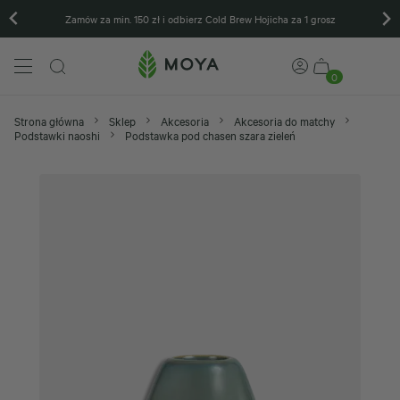
Zamów za min. 150 zł i odbierz Cold Brew Hojicha za 1 grosz
0
Strona główna
Sklep
Akcesoria
Akcesoria do matchy
Podstawki naoshi
Podstawka pod chasen szara zieleń