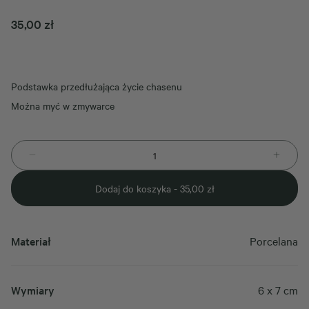
35,00
zł
Podstawka przedłużająca życie chasenu
Można myć w zmywarce
Dodaj do koszyka -
35,00
zł
Materiał
Porcelana
Wymiary
6 x 7 cm