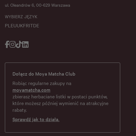
ul. Oleandrów 6, 00-629 Warszawa
WYBIERZ JĘZYK
PL
EU
UK
FR
IT
DE
Dołącz do Moya Matcha Club
Robiąc regularne zakupy na
moyamatcha.com
zbierasz herbaciane listki w postaci punktów,
które możesz później wymienić na atrakcyjne
rabaty.
Sprawdź jak to działa.