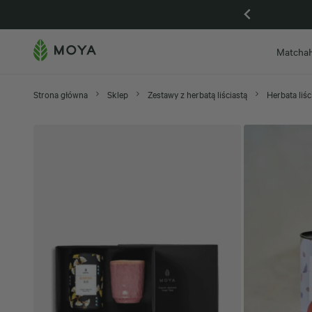
Gdańsk otwarta, zapraszamy na Piwną 59
Matcha
Strona główna
Sklep
Zestawy z herbatą liściastą
Herbata liś