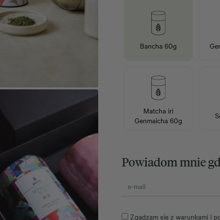
Bancha 60g
Ge
Matcha iri
S
Genmaicha 60g
Powiadom mnie gdy
Zgadzam się z
warunkami
i
po