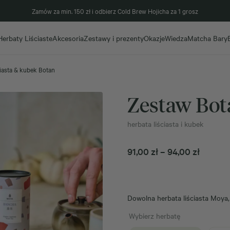
Zamów za min. 150 zł i odbierz Cold Brew Hojicha za 1 grosz
Herbaty Liściaste
Akcesoria
Zestawy i prezenty
Okazje
Wiedza
Matcha Bary
ciasta & kubek Botan
Zestaw Bot
herbata liściasta i kubek
Zakres
91,00
zł
–
94,00
zł
cen:
od
91,00 zł
Dowolna herbata liściasta Moya
do
94,00 z
Wybierz herbatę