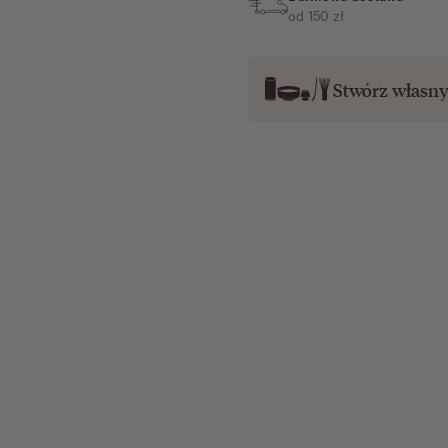
od 150 zł
Stwórz własn