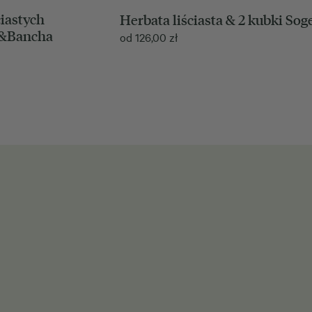
iastych
Herbata liściasta & 2 kubki Sog
&Bancha
od
126,00
zł