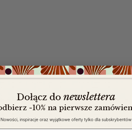
newslettera
​
Dołącz do
 odbierz -10% na pierwsze zamówien
Nowości, inspiracje oraz wyjątkowe oferty tylko dla subskrybentów
ail