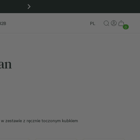
Kup zestaw Matcha To Go! i odbierz czap
B2B
PL
0
an
, w zestawie z ręcznie toczonym kubkiem
ł