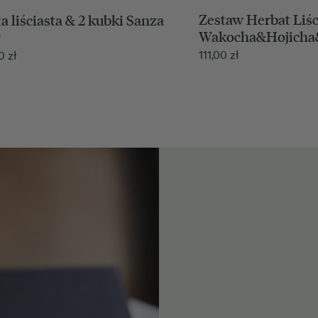
Zestaw Herbat Liśc
a liściasta & 2 kubki Sanza
Wakocha&Hojicha
w
111,00
zł
00
zł