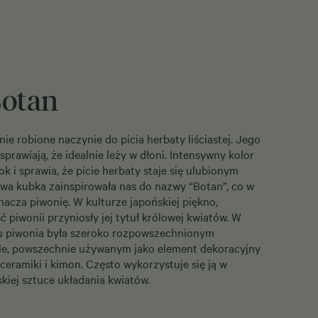
otan
ie robione naczynie do picia herbaty liściastej. Jego
sprawiają, że idealnie leży w dłoni. Intensywny kolor
k i sprawia, że picie herbaty staje się ulubionym
a kubka zainspirowała nas do nazwy “Botan”, co w
acza piwonię. W kulturze japońskiej piękno,
ć piwonii przyniosły jej tytuł królowej kwiatów. W
ku piwonia była szeroko rozpowszechnionym
e, powszechnie używanym jako element dekoracyjny
ceramiki i kimon. Często wykorzystuje się ją w
skiej sztuce układania kwiatów.