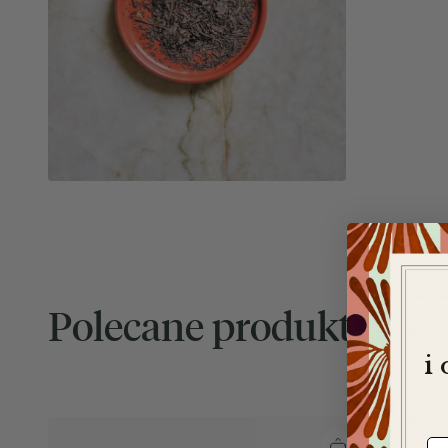
Polecane produkty
i
e-m