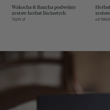
Wakocha & Bancha podwójny
Herbat
zestaw herbat liściastych
zesta
75,00
zł
od
126,