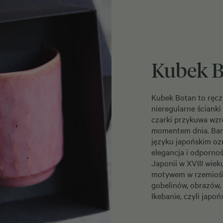
Kubek B
Kubek Botan to ręczn
nieregularne ścianki 
czarki przykuwa wzro
momentem dnia. Barw
języku japońskim ozn
elegancja i odpornoś
Japonii w XVIII wie
motywem w rzemiośl
gobelinów, obrazów, 
Ikebanie, czyli japoń