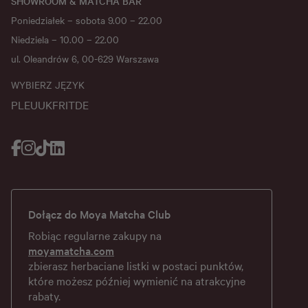
SHOWROOM & MATCHA BAR
Poniedziałek – sobota 9.00 – 22.00
Niedziela – 10.00 – 22.00
ul. Oleandrów 6, 00-629 Warszawa
WYBIERZ JĘZYK
PL
EU
UK
FR
IT
DE
Dołącz do Moya Matcha Club
Robiąc regularne zakupy na
moyamatcha.com
zbierasz herbaciane listki w postaci punktów,
które możesz później wymienić na atrakcyjne
rabaty.