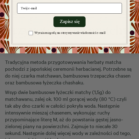
e-mail
Zapisz się
Przygotowanie matchy
Zgoda na komunikację
Wyrażam zgodę na otrzymywanie wiadomości e-mail
w czarce
Tradycyjna metoda przygotowywania herbaty matcha
pochodzi z japońskiej ceremonii herbacianej. Potrzebne są
do niej czarka matchawan, bambusowa trzepaczka chasen
oraz bambusowa łyżeczka chashaku.
Wsyp dwie bambusowe łyżeczki matchy (1,5g) do
matchawanu, zalej ok. 100 ml gorącej wody (80 °C) czyli
tak aby dno czarki w całości pokryła woda. Następnie
intensywnie mieszaj chasenem, wykonując ruchy
przypominające literę M, aż do powstania gęstej jasno-
zielonej piany na powierzchni. Zajmuje to niecałe 30
sekund. Następnie dolej więcej wody w zależności od tego,