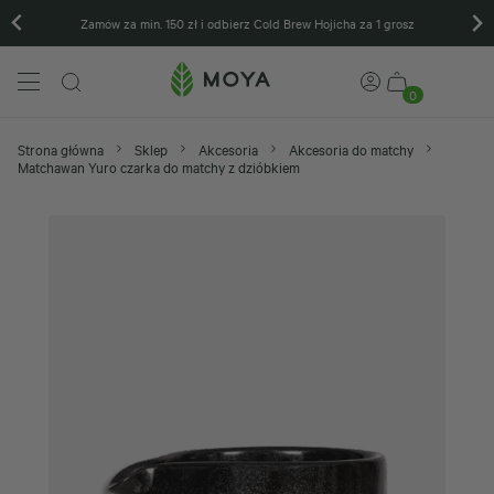
Zamów za min. 150 zł i odbierz Cold Brew Hojicha za 1 grosz
0
Strona główna
Sklep
Akcesoria
Akcesoria do matchy
Matchawan Yuro czarka do matchy z dzióbkiem