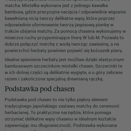
matcha. Miotełka wykonana jest z jednego kawałka
bambusa, gdzie precyzyjne nacięcia i odpowiednie wiązanie
bawełnianą nicią tworzy delikatne wąsy, które poprzez
odpowiednie uformowanie tworzą jaspisową piankę w
trakcie ubijania matchy. Za pomocą chasena wykonujemy w
miseczce ruchy przypominające literę W lub M. Pozwala to
dobrze połączyć matchę z wodą tworząc zawiesinę, a na
powierzchni herbaty powinien pojawić się kożuszek piany.
Idealne spienienie herbaty jest możliwe dzięki elastycznym
bambusowym szczecinkom miotełki chasen. Szczecinki te
w ich dolnej części są delikatnie wygięte, a u góry zebrane
razem i zakończone specjalną drewnianą rączką.
Podstawka pod chasen
Podstawka pod chasen to nie tylko piękny element
tradycyjnego japońskiego zestawu matchy do ceremonii
herbacianej. To praktyczne narzędzie, które pomaga
utrzymać delikatne wąsy chasenu w idealnym kształcie
zapewniając mu długowieczność. Podstawka wykonana