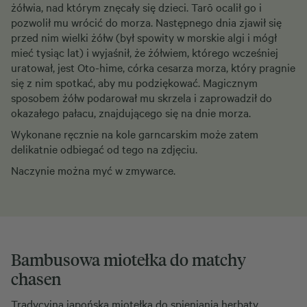
żółwia, nad którym znęcały się dzieci. Tarō ocalił go i
pozwolił mu wrócić do morza. Następnego dnia zjawił się
przed nim wielki żółw (był spowity w morskie algi i mógł
mieć tysiąc lat) i wyjaśnił, że żółwiem, którego wcześniej
uratował, jest Oto-hime, córka cesarza morza, który pragnie
się z nim spotkać, aby mu podziękować. Magicznym
sposobem żółw podarował mu skrzela i zaprowadził do
okazałego pałacu, znajdującego się na dnie morza.
Wykonane ręcznie na kole garncarskim może zatem
delikatnie odbiegać od tego na zdjęciu.
Naczynie można myć w zmywarce.
Bambusowa miotełka do matchy
chasen
Tradycyjna japońska miotełka do spieniania herbaty