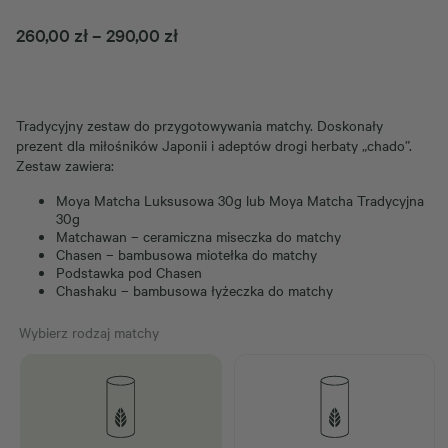
Zakres
260,00
zł
–
290,00
zł
cen:
od
260,00 zł
Tradycyjny zestaw do przygotowywania matchy. Doskonały
do
prezent dla miłośników Japonii i adeptów drogi herbaty „chado”.
290,00 zł
Zestaw zawiera:
Moya Matcha Luksusowa 30g lub Moya Matcha Tradycyjna
30g
Matchawan – ceramiczna miseczka do matchy
Chasen – bambusowa miotełka do matchy
Podstawka pod Chasen
Chashaku – bambusowa łyżeczka do matchy
Wybierz rodzaj matchy