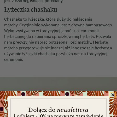
jest z czarnej, lśniącej porcelany.
Łyżeczka chashaku
Chashaku to łyżeczka, która służy do nakładania
matchy. Oryginalnie wykonana jest z drewna bambusowego.
Wykorzystywana w tradycyjnej japońskiej ceremonii
herbacianej do nabierania sproszkowanej herbaty. Pozwala
nam precyzyjnie nabrać potrzebną ilość matchy. Herbatę
matcha przygotowuje się inaczej niż inne rodzaje herbaty a
używanie łyżeczki chashaku przybliża nas do tradycyjnej
ceremonii.
newslettera
​
Dołącz do
i odbierz -10% na pierwsze zamówienie