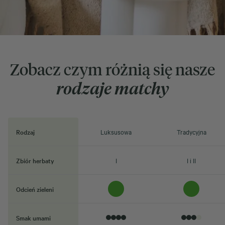
Zobacz czym różnią się nasze
rodzaje matchy
Rodzaj
Luksusowa
Tradycyjna
Zbiór herbaty
I
I i II
Odcień zieleni
Smak umami