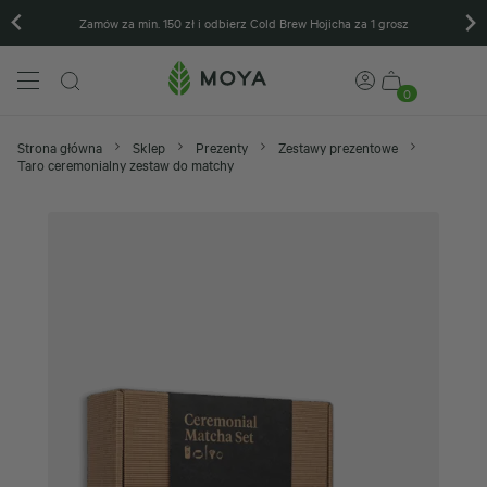
Zamów za min. 150 zł i odbierz Cold Brew Hojicha za 1 grosz
0
Strona główna
Sklep
Prezenty
Zestawy prezentowe
Taro ceremonialny zestaw do matchy