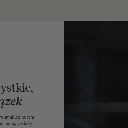
ystkie,
łązek
m smaku z nutami
am, po sprzedaży