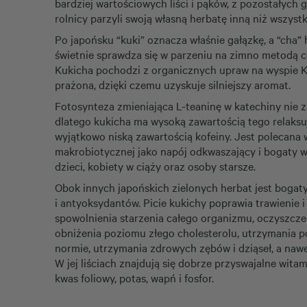
bardziej wartościowych liści i pąków, z pozostałych g
rolnicy parzyli swoją własną herbatę inną niż wszys
Po japońsku “kuki” oznacza właśnie gałązkę, a “cha” 
świetnie sprawdza się w parzeniu na zimno metodą c
Kukicha pochodzi z organicznych upraw na wyspie Kiu
prażona, dzięki czemu uzyskuje silniejszy aromat.
Fotosynteza zmieniająca L-teaninę w katechiny nie 
dlatego kukicha ma wysoką zawartością tego relaksu
wyjątkowo niską zawartością kofeiny. Jest polecana 
makrobiotycznej jako napój odkwaszający i bogaty w
dzieci, kobiety w ciąży oraz osoby starsze.
Obok innych japońskich zielonych herbat jest boga
i antyoksydantów. Picie kukichy poprawia trawienie i
spowolnienia starzenia całego organizmu, oczyszczen
obniżenia poziomu złego cholesterolu, utrzymania 
normie, utrzymania zdrowych zębów i dziąseł, a na
W jej liściach znajdują się dobrze przyswajalne witam
kwas foliowy, potas, wapń i fosfor.