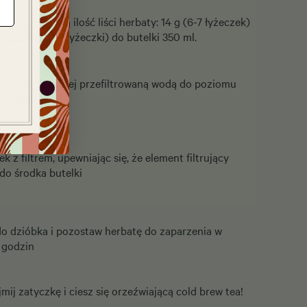
 odpowiednią ilość liści herbaty: 14 g (6-7 łyżeczek)
l lub 6 g (2-3 łyżeczki) do butelki 350 ml.
ę zimną, najlepiej przefiltrowaną wodą do poziomu
750ml)
 z filtrem, upewniając się, że element filtrujący
 do środka butelki
o dzióbka i pozostaw herbatę do zaparzenia w
 godzin
mij zatyczkę i ciesz się orzeźwiającą cold brew tea!