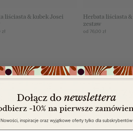
a liściasta & kubek Josei
Herbata liściasta 
w
zestaw
0
zł
od
76,00
zł
Jak prz
newslettera
​
Dołącz do
Tea?
 odbierz -10% na pierwsze zamówien
Nowości, inspiracje oraz wyjątkowe oferty tylko dla subskrybentów
ail