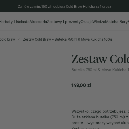
Zamów za min. 150 zł i odbierz Cold Brew Hojicha za 1 grosz
Herbaty Liściaste
Akcesoria
Zestawy i prezenty
Okazje
Wiedza
Matcha Bary
cold brew
Zestaw Cold Brew – Butelka 750ml & Moya Kukicha 100g
Zestaw Col
Butelka 750ml & Moya Kukicha 
149,00
zł
Wszystko, czego potrzebujesz,
Duża szklana butelka (750 ml) 
proste – wystarczy wsypać ulubi
Zestaw zawiera: