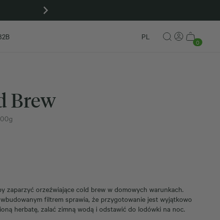
Kup zestaw Matcha To Go! i odbierz czap
B2B
PL
0
d Brew
100g
 by zaparzyć orzeźwiające cold brew w domowych warunkach.
z wbudowanym filtrem sprawia, że przygotowanie jest wyjątkowo
oną herbatę, zalać zimną wodą i odstawić do lodówki na noc.