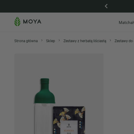
Gdańsk otwarta, zapraszamy na Piwną 59
Matcha
Strona główna
Sklep
Zestawy z herbatą liściastą
Zestawy do 