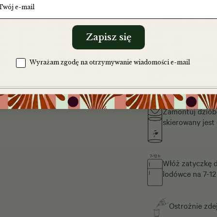
Umieść w butelce
do butelki 750 m
Zapisz się
Napełnij butelk
Zgoda na komunikację
Wyrażam zgodę na otrzymywanie wiadomości e-mail
górnej kreski (
Zamontuj dzióbek
skierowany jest
Włóż zatyczkę d
lodówce na 7-12
Ostrożnie zdej