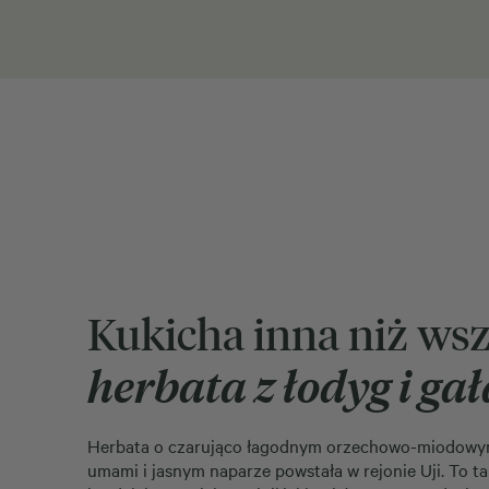
Kukicha inna niż wsz
herbata z łodyg i ga
Herbata o czarująco łagodnym orzechowo-miodowy
umami i jasnym naparze powstała w rejonie Uji. To t