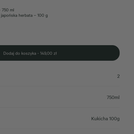
– 750 ml
japońska herbata – 100 g
Dodaj do koszyka -
149,00
zł
2
750ml
Kukicha 100g