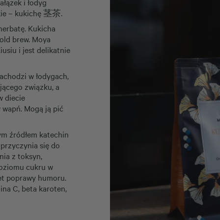
ałązek i łodyg
tkie – kukichę 茎茶.
herbatę. Kukicha
old brew. Moya
siu i jest delikatnie
zachodzi w łodygach,
jącego związku, a
w diecie
 wapń. Mogą ją pić
tym źródłem katechin
 przyczynia się do
ia z toksyn,
poziomu cukru w
wet poprawy humoru.
ina C, beta karoten,