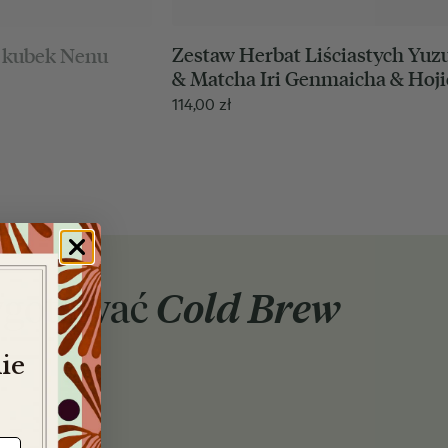
Zestaw Herbat Liściastych Yuz
& kubek Nenu
& Matcha Iri Genmaicha & Hoj
114,00
zł
ygotować
Cold Brew
ie