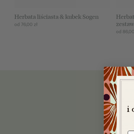
Herbata liściasta & kubek Sogen
Herbat
zesta
od
76,00
zł
od
86,0
i
e-m