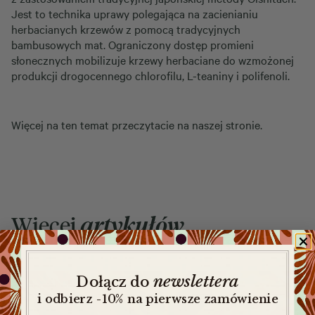
Jest to technika uprawy polegająca na zacienianiu
herbacianych krzewów z pomocą tradycyjnych
bambusowych mat. Ograniczony dostęp promieni
słonecznych mobilizuje krzewy herbaciane do wzmożonej
produkcji drogocennego chlorofilu, L-teaniny i polifenoli.
Więcej na ten temat przeczytacie na naszej stronie.
Więcej
artykułów
newslettera
​
Dołącz do
i odbierz -10% na pierwsze zamówienie