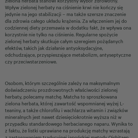
zielona herbata stanowi korzystny wybór zdrowotny.
Wpływ zielonej herbaty na ciśnienie krwi nie kończy się
jedynie na jego stabilizacji – ma także szersze znaczenie
dla zdrowia całego układu krążenia. Za włączeniem jej do
codziennej diety przemawia w dodatku fakt, że wpływa ona
korzystnie nie tylko na ciśnienie. Regularne spożycie
zielonej herbaty skutkuje całym szeregiem pożądanych
efektów, takich jak działanie antyoksydacyjne,
odchudzające, przyspieszające metabolizm, antyseptyczne
czy przeciwstarzeniowe.
Osobom, którym szczególnie zależy na maksymalnym
doświadczeniu prozdrowotnych właściwości zielonej
herbaty, polecamy matchę. Matcha to sproszkowana
zielona herbata, której zawartość wspomnianej wyżej L-
teaniny, a także chlorofilu i wachlarza witamin i związków
mineralnych jest nawet dziesięciokrotnie wyższa niż w
przypadku standardowego herbacianego naparu. Wynika to
z faktu, że listki uprawiane na produkcję matchy wzrastają
z zastosowaniem tradycyjnej japońskiej metody Oishitaen.