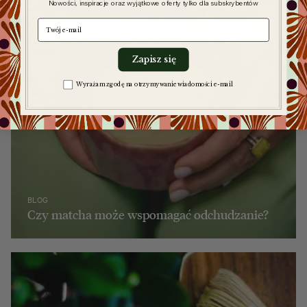
Nowości, inspiracje oraz wyjątkowe oferty tylko dla subskrybentów
e-mail
Zapisz się
Zgoda na komunikację
Wyrażam zgodę na otrzymywanie wiadomości e-mail
BLOG
Czy matcha może wspomagać odchudzanie?