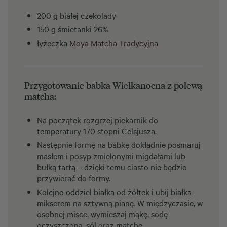
200 g białej czekolady
150 g śmietanki 26%
łyżeczka
Moya Matcha Tradycyjna
Przygotowanie babka Wielkanocna z polewą
matcha:
Na początek rozgrzej piekarnik do
temperatury 170 stopni Celsjusza.
Następnie formę na babkę dokładnie posmaruj
masłem i posyp zmielonymi migdałami lub
bułką tartą – dzięki temu ciasto nie będzie
przywierać do formy.
Kolejno oddziel białka od żółtek i ubij białka
mikserem na sztywną pianę. W międzyczasie, w
osobnej misce, wymieszaj mąkę, sodę
oczyszczoną, sól oraz matchę.