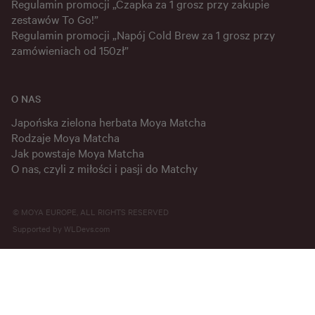
Regulamin promocji „Czapka za 1 grosz przy zakupie
zestawów To Go!”
Regulamin promocji „Napój Cold Brew za 1 grosz przy
zamówieniach od 150zł”
O NAS
Japońska zielona herbata Moya Matcha
Rodzaje Moya Matcha
Jak powstaje Moya Matcha
O nas, czyli z miłości i pasji do Matchy
© MOYA EUROPE, ALL RIGHTS RESERVED
Supported by
WLDevs.com