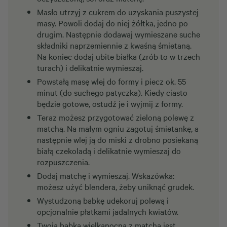
Masło utrzyj z cukrem do uzyskania puszystej
masy. Powoli dodaj do niej żółtka, jedno po
drugim. Następnie dodawaj wymieszane suche
składniki naprzemiennie z kwaśną śmietaną.
Na koniec dodaj ubite białka (zrób to w trzech
turach) i delikatnie wymieszaj.
Powstałą masę wlej do formy i piecz ok. 55
minut (do suchego patyczka). Kiedy ciasto
będzie gotowe, ostudź je i wyjmij z formy.
Teraz możesz przygotować zieloną polewę z
matchą. Na małym ogniu zagotuj śmietankę, a
następnie wlej ją do miski z drobno posiekaną
białą czekoladą i delikatnie wymieszaj do
rozpuszczenia.
Dodaj matchę i wymieszaj. Wskazówka:
możesz użyć blendera, żeby uniknąć grudek.
Wystudzoną babkę udekoruj polewą i
opcjonalnie płatkami jadalnych kwiatów.
Twoja babka wielkanocna z matchą jest