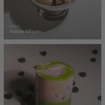
NAPOJE
Hojicha Affogato