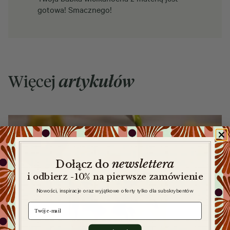
gotowa! Smacznego!
Więcej
artykułów
newslettera
​
Dołącz do
i odbierz -10% na pierwsze zamówienie
Nowości, inspiracje oraz wyjątkowe oferty tylko dla subskrybentów
e-mail