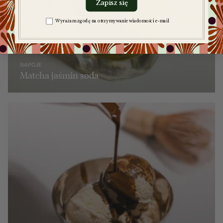
Zapisz się
Zgoda na komunikację
Wyrażam zgodę na otrzymywanie wiadomości e-mail
NAPOJE
Matcha jaśmin soda