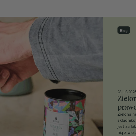
Blog
28 LIS 202
Zielo
praw
Zielona h
składnikó
jest za le
nią z wie