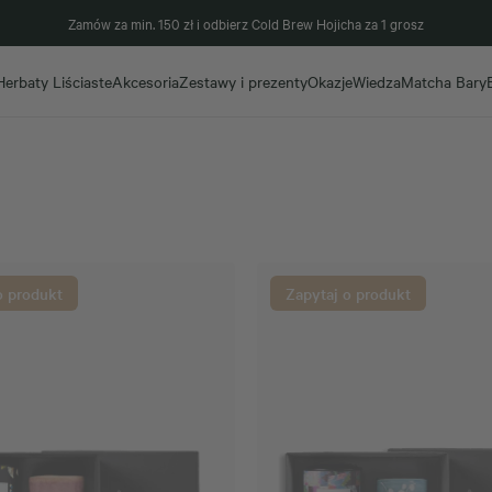
Zamów za min. 150 zł i odbierz Cold Brew Hojicha za 1 grosz
Herbaty Liściaste
Akcesoria
Zestawy i prezenty
Okazje
Wiedza
Matcha Bary
o produkt
Zapytaj o produkt