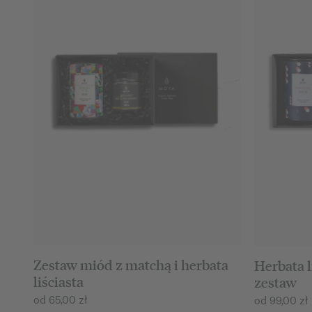
Zestaw miód z matchą i herbata
Herbata 
liściasta
zestaw
od
65,00
zł
od
99,00
zł