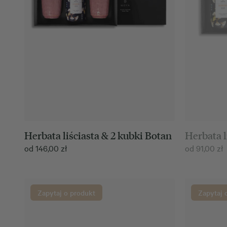
Herbata liściasta & 2 kubki Botan
Herbata l
od
146,00
zł
od
91,00
zł
Zapytaj o produkt
Zapytaj 