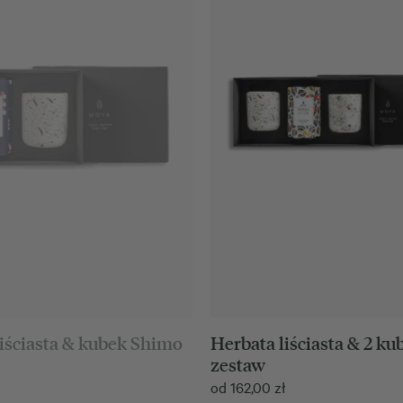
liściasta & kubek Shimo
Herbata liściasta & 2 k
zestaw
od
162,00
zł