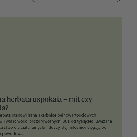
5
na herbata uspokaja – mit czy
da?
erbata stanowi istną skarbnicę pełnowartościowych
w i właściwości prozdrowotnych. Już od tysiącleci uważana
karstwo dla ciała, umysłu i duszy. Jej miłośnicy sięgają po
lu powodów.…