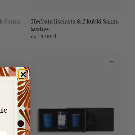
ek Sanza
Herbata liściasta & 2 kubki Sanza
zestaw
od
126,00
zł
ie