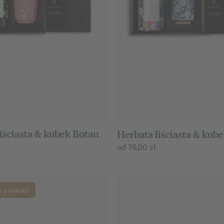
iściasta & kubek Botan
Herbata liściasta & kub
od
76,00
zł
o produkt