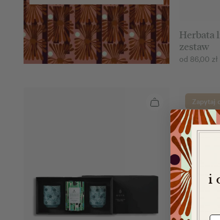
Herbata l
zestaw
od
86,00
zł
Zapytaj 
i
e-m