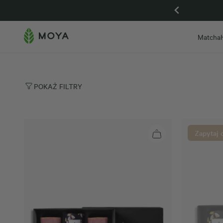
Gdańsk otwarta, zapraszamy na Piwną 59
Matcha
POKAŻ FILTRY
Zapytaj 