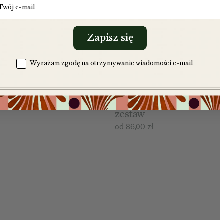
Zapisz się
Zgoda na komunikację
Wyrażam zgodę na otrzymywanie wiadomości e-mail
iściasta & kubek Nenu
Herbata liściasta & kub
zestaw
od
86,00
zł