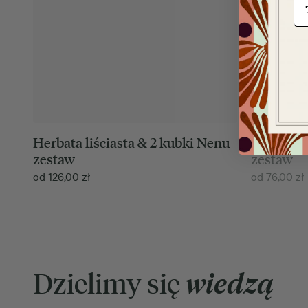
Herbata liściasta & 2 kubki Nenu
Herbata l
zestaw
zestaw
od
126,00
zł
od
76,00
zł
Dzielimy się
wiedzą