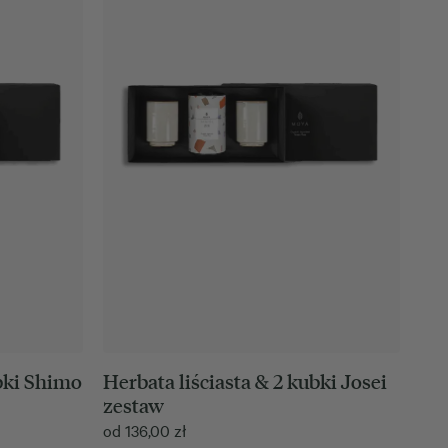
ubki Shimo
Herbata liściasta & 2 kubki Josei
zestaw
od
136,00
zł