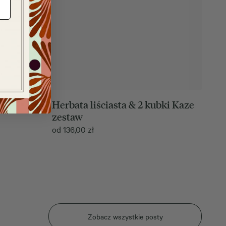
ek Kaze
Herbata liściasta & 2 kubki Kaze
zestaw
od
136,00
zł
Zobacz wszystkie posty