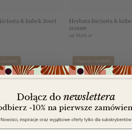
iściasta & kubek Josei
Herbata liściasta & kub
zestaw
od
76,00
zł
o produkt
Zapytaj o produkt
newslettera
​
Dołącz do
 odbierz -10% na pierwsze zamówien
Nowości, inspiracje oraz wyjątkowe oferty tylko dla subskrybentów
ail